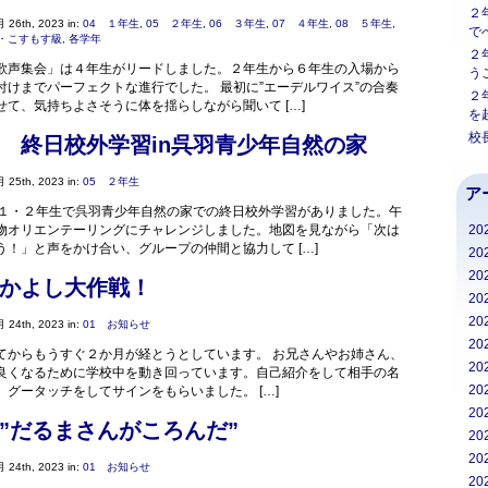
２
 26th, 2023 in:
04 １年生
,
05 ２年生
,
06 ３年生
,
07 ４年生
,
08 ５年生
,
で
・こすもす級
,
各学年
２
歌声集会」は４年生がリードしました。２年生から６年生の入場から
う
付けまでパーフェクトな進行でした。 最初に”エーデルワイス”の合奏
２
て、気持ちよさそうに体を揺らしながら聞いて […]
を
校
 終日校外学習in呉羽青少年自然の家
 25th, 2023 in:
05 ２年生
ア
、１・２年生で呉羽青少年自然の家での終日校外学習がありました。午
物オリエンテーリングにチャレンジしました。地図を見ながら「次は
20
う！」と声をかけ合い、グループの仲間と協力して […]
20
20
かよし大作戦！
20
20
 24th, 2023 in:
01 お知らせ
20
からもうすぐ２か月が経とうとしています。 お兄さんやお姉さん、
20
良くなるために学校中を動き回っています。自己紹介をして相手の名
20
グータッチをしてサインをもらいました。 […]
20
”だるまさんがころんだ”
20
20
 24th, 2023 in:
01 お知らせ
20