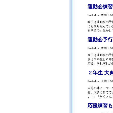
運動会練習
Posted on: 木曜日, 5月
昨日は運動会の予
にも取り組んでい
を学習でも生か
運動会予行
Posted on: 木曜日, 5月
今日は運動会の予
きは５年生と６年
応援、それぞれの
２年生 大
Posted on: 火曜日, 5月
自分の鉢にトマト
せ、大切に育てて
い！」「たくさん
応援練習も