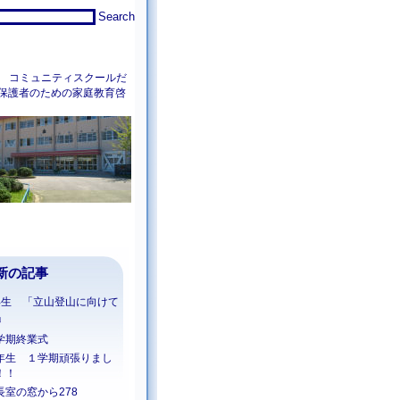
コミュニティスクールだ
保護者のための家庭教育啓
新の記事
年生 「立山登山に向けて
」
学期終業式
年生 １学期頑張りまし
！！
長室の窓から278