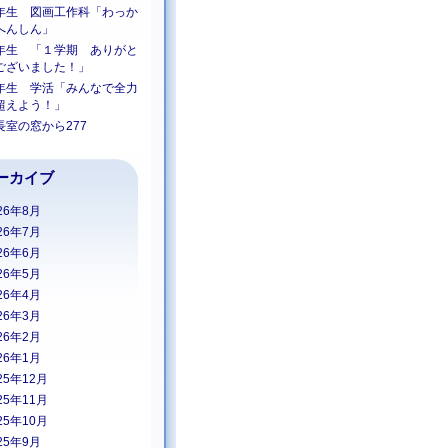
年生 図画工作科「わっか
へんしん」
年生 「１学期 ありがと
ございました！」
年生 学活「みんなで全力
超えよう！」
長室の窓から277
ーカイブ
26年8月
26年7月
26年6月
26年5月
26年4月
26年3月
26年2月
26年1月
25年12月
25年11月
25年10月
25年9月