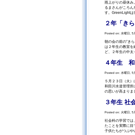
雨上がりの昼休み
るまさんがころんだ”
す。GreenLigh
２年「きら
Posted on: 水曜日, 5月
朝の会の前の”き
は２年生の教室を
ど、２年生の中太
４年生 和
Posted on: 水曜日, 5月
５月２３日（火）
和田川水道管理所
の思いが高まりまし
３年生 社
Posted on: 火曜日, 5月
社会科の学習では
たことを実際に目
子供たちがつぶや