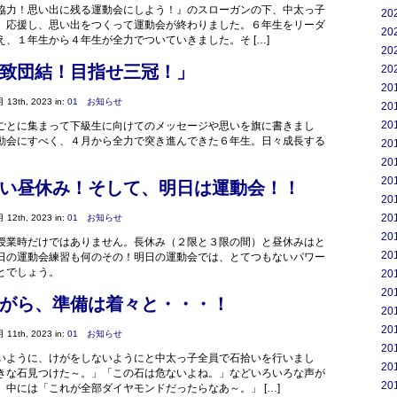
協力！思い出に残る運動会にしよう！』のスローガンの下、中太っ子
20
、応援し、思い出をつくって運動会が終わりました。６年生をリーダ
20
え、１年生から４年生が全力でついていきました。そ […]
20
致団結！目指せ三冠！」
20
20
 13th, 2023 in:
01 お知らせ
20
20
ごとに集まって下級生に向けてのメッセージや思いを旗に書きまし
動会にすべく、４月から全力で突き進んできた６年生。日々成長する
20
20
20
い昼休み！そして、明日は運動会！！
20
20
 12th, 2023 in:
01 お知らせ
20
授業時だけではありません。長休み（２限と３限の間）と昼休みはと
20
日の運動会練習も何のその！明日の運動会では、とてつもないパワー
とでしょう。
20
20
がら、準備は着々と・・・！
20
20
 11th, 2023 in:
01 お知らせ
20
いように、けがをしないようにと中太っ子全員で石拾いを行いまし
20
きな石見つけた～。」「この石は危ないよね。」などいろいろな声が
20
。中には「これが全部ダイヤモンドだったらなあ～。」 […]