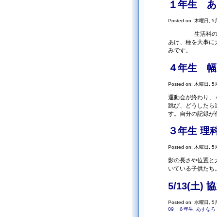
１年生 あ
Posted on: 木曜日, 5月
生活科の時間に
あけ、種を大事に
みです。
４年生 幅
Posted on: 木曜日, 5月
運動会が終わり、
跳び、どうしたら
す。自分の記録が
３年生 理
Posted on: 木曜日, 5月
影の長さや位置と
いている子供たち
5/13(土
Posted on: 水曜日, 5月
09 ６年生
,
あすなろ