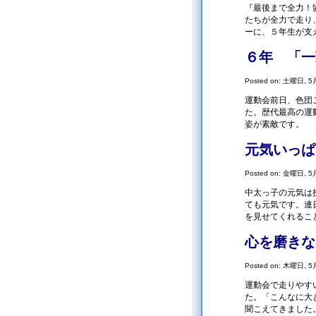
『最後まで全力！
たちが全力で走り
ーに、５年生が支
６年 「一
Posted on: 土曜日, 5月
運動会前日、色団
た。歴代最高の運
姿が素敵です。
元気いっぱ
Posted on: 金曜日, 5月
中太っ子の元気は
ても元気です。連
を見せてくれるこ
心を磨きな
Posted on: 木曜日, 5月
運動会で走りやす
た。「こんなに大
聞こえてきました