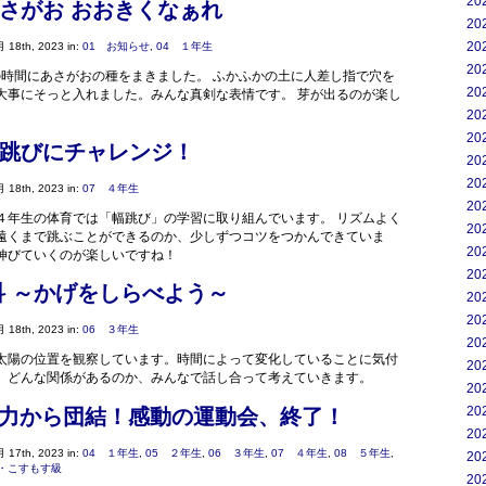
20
さがお おおきくなぁれ
20
20
 18th, 2023 in:
01 お知らせ
,
04 １年生
20
あさがおの種をまきました。 ふかふかの土に人差し指で穴を
20
大事にそっと入れました。みんな真剣な表情です。 芽が出るのが楽し
20
20
跳びにチャレンジ！
20
20
 18th, 2023 in:
07 ４年生
20
４年生の体育では「幅跳び」の学習に取り組んでいます。 リズムよく
20
遠くまで跳ぶことができるのか、少しずつコツをつかんできていま
20
伸びていくのが楽しいですね！
20
科 ～かげをしらべよう～
20
20
 18th, 2023 in:
06 ３年生
20
太陽の位置を観察しています。時間によって変化していることに気付
20
。どんな関係があるのか、みんなで話し合って考えていきます。
20
20
) 協力から団結！感動の運動会、終了！
20
 17th, 2023 in:
04 １年生
,
05 ２年生
,
06 ３年生
,
07 ４年生
,
08 ５年生
,
20
・こすもす級
20