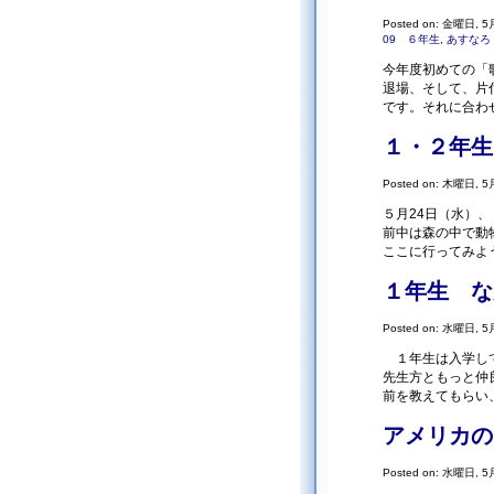
Posted on: 金曜日, 5月
09 ６年生
,
あすなろ
今年度初めての「
退場、そして、片
です。それに合わせ
１・２年生
Posted on: 木曜日, 5月
５月24日（水）
前中は森の中で動
ここに行ってみよ
１年生 な
Posted on: 水曜日, 5月
１年生は入学して
先生方ともっと仲
前を教えてもらい、
アメリカの
Posted on: 水曜日, 5月