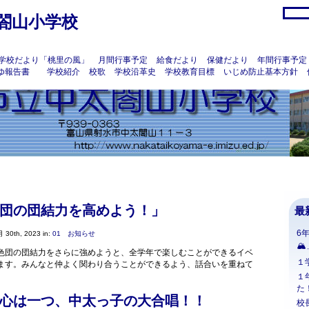
閤山小学校
学校だより「桃里の風」
月間行事予定
給食だより
保健だより
年間行事予定
ゆ報告書
学校紹介
校歌
学校沿革史
学校教育目標
いじめ防止基本方針
団の団結力を高めよう！」
最
6
 30th, 2023 in:
01 お知らせ
🏔
色団の団結力をさらに強めようと、全学年で楽しむことができるイベ
１
ます。みんなと仲よく関わり合うことができるよう、話合いを重ねて
１
た
心は一つ、中太っ子の大合唱！！
校