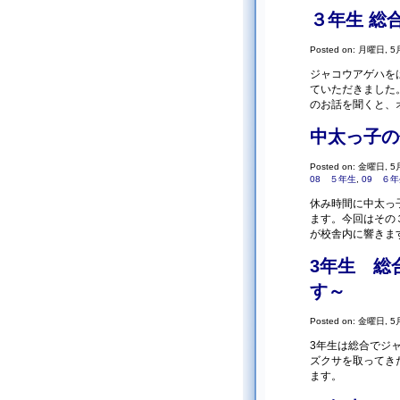
３年生 総
Posted on: 月曜日, 5月
ジャコウアゲハを
ていただきました
のお話を聞くと、
中太っ子の休
Posted on: 金曜日, 5月
08 ５年生
,
09 ６
休み時間に中太っ
ます。今回はその
が校舎内に響きます
3年生 総
す～
Posted on: 金曜日, 5月
3年生は総合でジ
ズクサを取ってき
ます。