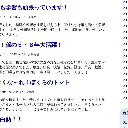
20
も学習も頑張っています！
20
20
 11th, 2023 in:
07 ４年生
20
行でした。運動会練習が佳境を迎える中、子供たちは落ち着いて学習
20
ます。 本日は外国語活動を合同で行いました。運動会で身に付けた力
20
していきます。
20
！係の５・６年大活躍！
20
20
 11th, 2023 in:
01 お知らせ
20
行でした。集合場所や競技の進め方など確かめ合いました。注目すべ
20
生の係の動きでした。放送、出発、決勝、記録、誘導、用具、救護、
20
係が円滑な進行を目指し、走り回っていました。でき […]
20
20
きくな～れ！ぼくらのトマト
20
 9th, 2023 in:
05 ２年生
20
20
の苗を植えました。優しくカップから苗を取り出し、そぉっと土を被
いこうとする子供たちの気持ちが伝わってきました。「早く食べた
できるといいな」と、収穫を楽しみにしている様子です […]
カ
白熱！！
0