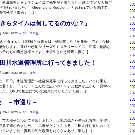
。依田先生とＡＬＴジェイコブ先生が子供たちと一緒に”アメリカ版だ
20
を行いました。「GreenLight RedLight」と言われている遊びで
20
tは青信号で「進め」 […]
20
きらタイムは何してるのかな？」
20
20
 24th, 2023 in:
05 ２年生
20
らきらタイム”。月曜日と火曜日は「朝読書」や「朝集会」です。今日
20
紹介します。迷路や恐竜シリーズやミステリークイズ、迷路、物語な
20
っ子たちの嗜好は様々です。小学生という時期に興 […]
20
20
田川水道管理所に行ってきました！
20
 24th, 2023 in:
07 ４年生
20
20
に、和田川水道管理所へ社会科見学に行ってきました。バスに乗り、
に着くと、「うわー！こんなに広いの！？」と歓声が上がり、見学へ
20
た。 DVDで施設について紹介していただいた後 […]
20
20
会 ～市巡り～
20
20
 23rd, 2023 in:
06 ３年生
20
、市の様子について学習しました。土地の高さや使われ方等、学習し
20
で見て確かめました。「工場がたくさんある」「田んぼが多いね」と
いていました。資料で見た場所もたくさんあり、楽し […]
20