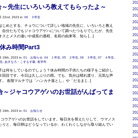
20
合～先生にいろいろ教えてもらったよ～
20
20
 22nd, 2023 in:
06 ３年生
20
はじめとする、チョウについて詳しい地域の先生に、いろいろと教え
20
。自分たちでもジャコウアゲハについて調べたつもりでしたが、先生
20
オスとメスの違いや成長の過程、名前の由来等、知ら […]
20
み時間Part3
20
20
 19th, 2023 in:
01 お知らせ
,
04 １年生
,
05 ２年生
,
06 ３年生
,
07 ４年生
,
20
年生
,
あすなろ・こすもす級
,
各学年
20
子は何をしているのでしょう？休み時間の子供たちの様子をご紹介し
20
３回目です。今日は久しぶりの雨。でも、気分は晴れ渡り、元気な声
20
。 各階マルチでは「ハンカチ落とし」や「だるま […]
20
合～ジャコウアゲハのお世話がんばってま
20
20
20
 19th, 2023 in:
01 お知らせ
20
20
ャコウアゲハのお世話をしています。毎日水を替えたりして、ウマノス
たりと、毎日卵はどうなっているか、わくわくしながら取り組んでい
20
20