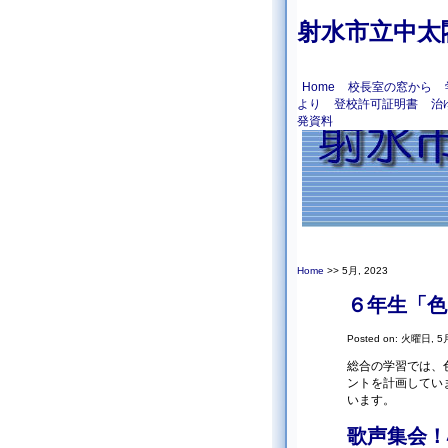
射水市立中太
Home
校長室の窓から
より
登校許可証明書
治
発資料
Home
>> 5月, 2023
６年生「色
Posted on: 火曜日, 5月
総合の学習では、
ントを計画してい
います。
歌声集会！