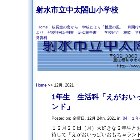
射水市立中太閤山小学校
Home
校長室の窓から
学校だより「桃里の風」
月間行
より
登校許可証明書
治ゆ報告書
学校紹介
校歌
学
発資料
Home
>> 12月, 2021
1年生 生活科「えがおい
ンド」
Posted on: 金曜日, 12月 24th, 2021 in:
04 １年
１２月２０日（月）大好きな２年生と
待して「えがおいっぱいおもちゃラン