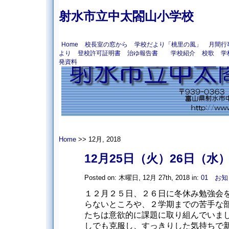
射水市立中太閤山小学校
Home
校長室の窓から
学校だより「桃里の風」
月間行
より
登校許可証明書
治ゆ報告書
学校紹介
校歌
学
発資料
Home
>> 12月, 2018
12月25日（火）26日（水
Posted on: 木曜日, 12月 27th, 2018 in:
01 お
１２月２５日、２６日に冬休み勉強会を
らないところや、２学期までの苦手な
たちは意欲的に課題に取り組んでい
しでも克服し、すっきりした気持ちで新年