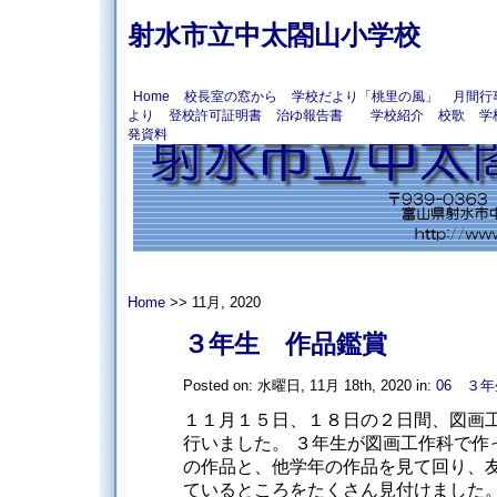
射水市立中太閤山小学校
Home
校長室の窓から
学校だより「桃里の風」
月間行
より
登校許可証明書
治ゆ報告書
学校紹介
校歌
学
発資料
Home
>> 11月, 2020
３年生 作品鑑賞
Posted on: 水曜日, 11月 18th, 2020 in:
06 ３年
１１月１５日、１８日の２日間、図画
行いました。 ３年生が図画工作科で作
の作品と、他学年の作品を見て回り、
ているところをたくさん見付けました。絵