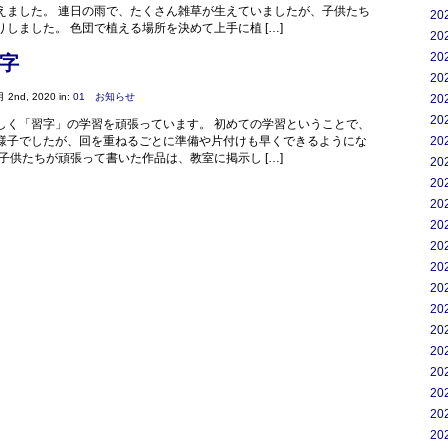
えました。 連日の雨で、たくさん雑草が生えていましたが、子供たち
20
しました。 色団で植える場所を決めて上手に植 […]
20
20
字
20
 2nd, 2020 in:
01 お知らせ
20
20
しく「習字」の学習を頑張っています。 初めての学習ということで、
20
様子でしたが、回を重ねるごとに準備や片付けも早くできるようにな
子供たちが頑張って書いた作品は、教室に掲示し […]
20
20
20
20
20
20
20
20
20
20
20
20
20
20