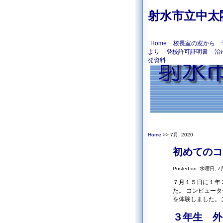
射水市立中太
Home
校長室の窓から
より
登校許可証明書
治
発資料
Home
>> 7月, 2020
初めてのコ
Posted on: 水曜日, 7月
７月１５日に１年
た。 コンピュー
を体験しました。
３年生 外