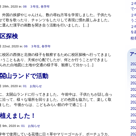
２
 29th, 2020 in:
06 ３年生
,
各学年
で
外国の挨拶やじゃんけん、数の尋ね方等を学習しました。子供たち
２
せて歌を歌ったり、チャンツをしたりして表現に慣れ親しみました。
う
選んだ漢字の画数を聞き合う活動を行いました。 […]
２
を
区探検
校
 22nd, 2020 in:
06 ３年生
,
各学年
ア
に校区の西側と北側の様子を観察するために校区探検へ行ってきまし
いうこともあり、天候が心配でしたが、何とか行うことができまし
20
られた白地図に土地や交通の様子等、観察して分かっ […]
20
閤山ランドで活動
20
20
 16th, 2020 in:
01 お知らせ
20
に、太閤山ランドに行ってきました。 午前中は、子供たちが話し合っ
20
に沿って、様々な場所を回りました。どの色団も協力して、楽しく取
20
した。 午後からは、こどもみらい館の中で過ご […]
20
植えました！
20
20
 9th, 2020 in:
01 お知らせ
20
学年で使用している花壇に日々草やマリーゴールド、ポーチュラカ、
20