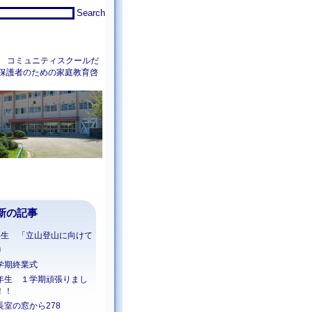
コミュニティスクールだ
保護者のための家庭教育啓
新の記事
年生 「立山登山に向けて
」
学期終業式
年生 １学期頑張りまし
！！
長室の窓から278