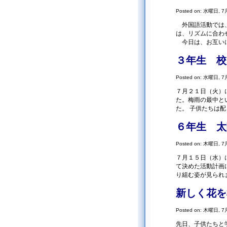
Posted on: 水曜日, 7月
外国語活動では、
は、リズムに合わ
今日は、お互いに
３年生 校
Posted on: 水曜日, 7月
７月２１日（火）
た。梅雨の最中と
た。 子供たちは配
６年生 太
Posted on: 木曜日, 7月
７月１５日（水）
て決めた活動計画
り組む姿が見られま
新しく花を
Posted on: 木曜日, 7月
先日、子供たちと