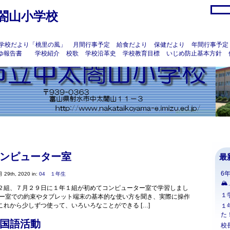
閤山小学校
学校だより「桃里の風」
月間行事予定
給食だより
保健だより
年間行事予定
ゆ報告書
学校紹介
校歌
学校沿革史
学校教育目標
いじめ防止基本方針
ンピューター室
最
6
 29th, 2020 in:
04 １年生
🏔
２組、７月２９日に１年１組が初めてコンピューター室で学習しまし
１
ター室での約束やタブレット端末の基本的な使い方を聞き、実際に操作
これから少しずつ使って、いろいろなことができる […]
１
た
国語活動
校