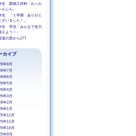
年生 図画工作科「わっか
へんしん」
年生 「１学期 ありがと
ございました！」
年生 学活「みんなで全力
超えよう！」
長室の窓から277
ーカイブ
26年8月
26年7月
26年6月
26年5月
26年4月
26年3月
26年2月
26年1月
25年12月
25年11月
25年10月
25年9月