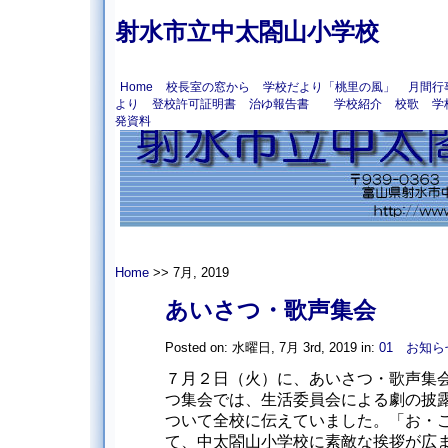
射水市立中太閤山小学校
Home
校長室の窓から
学校だより「桃里の風」
月間行
より
登校許可証明書
治ゆ報告書
学校紹介
校歌
学
発資料
Home
>> 7月, 2019
あいさつ・歌声集会
Posted on: 水曜日, 7月 3rd, 2019 in:
01 お知ら
７月２日（火）に、あいさつ・歌声集会
つ集会では、生活委員会による劇の披
ついて全校に伝えていました。「お・
て、中太閤山小学校に素敵な挨拶が広まっ