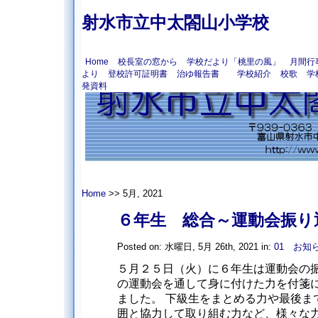
射水市立中太閤山小学校
Home
校長室の窓から
学校だより「桃里の風」
月間行
より
登校許可証明書
治ゆ報告書
学校紹介
校歌
学
発資料
Home
>> 5月, 2021
６年生 総合～運動会振り
Posted on: 水曜日, 5月 26th, 2021 in:
01 お知
５月２５日（火）に６年生は運動会の振
の運動会を通して身に付けた力を付箋
ました。 下級生をまとめる力や最後ま
囲と協力して取り組む力など、様々な力が