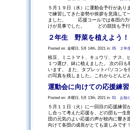
５月１９日（水）に運動会予行がありま
で練習してきた姿勢や挨拶を意識して
ました。 応援コールでは各団の力
けが見事でした。 どの競技も予行 [
２年生 野菜を植えよう！
Posted on: 金曜日, 5月 14th, 2021 in:
05 ２年
枝豆、ミニトマト、キュウリ、ナス、
１つ選び、鉢に植えました。 次の日も
います。 また、タブレットパソコンを
の写真を残しました。これからどんどん大
運動会に向けての応援練習
Posted on: 木曜日, 5月 13th, 2021 in:
01 お知
５月１１日（火）に一回目の応援練習が
し合って考えた応援を、どの団も一生懸
団の元気のよい応援の声が校内に響き
向けて各団の成長がとても楽しみです