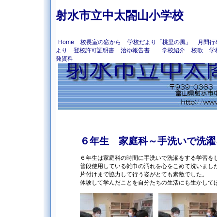
射水市立中太閤山小学校
Home
校長室の窓から
学校だより「桃里の風」
月間行
より
登校許可証明書
治ゆ報告書
学校紹介
校歌
学
発資料
６年生 家庭科～手洗いで洗濯
６年生は家庭科の時間に手洗いで洗濯をする学習を
普段使用している雑巾の汚れを心をこめて洗いまし
片付けまで協力して行う姿がとても素敵でした。
体験して学んだことを自分たちの生活にも生かして