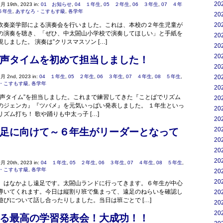
20
月 19th, 2023 in:
01 お知らせ
,
04 １年生
,
05 ２年生
,
06 ３年生
,
07 ４年
６年生
,
あすなろ・こすもす級
,
各学年
20
20
吹奏楽学部による演奏会を行いました。これは、本校の２年生児童が
の演奏を聴き、「ぜひ、中太閤山小学校で演奏してほしい」と手紙を
20
しました。 演奏は”クリスマスソン […]
20
20
声タイムを初めて担当しました！
20
20
月 2nd, 2023 in:
04 １年生
,
05 ２年生
,
06 ３年生
,
07 ４年生
,
08 ５年生
,
・こすもす級
,
各学年
20
歌声タイム”を担当しました。これまで練習してきた『ことばでリズム
20
のジェンカ』『ツバメ』を元気いっぱい発表しました。 １年生といっ
20
ズム打ち！ 歌や踊りも中太っ子 […]
20
20
足に向けて～６年生がリーダーとなって
20
20
20
月 20th, 2023 in:
04 １年生
,
05 ２年生
,
06 ３年生
,
07 ４年生
,
08 ５年生
,
・こすもす級
,
各学年
20
20
）はなかよし遠足です。太閤山ランドに行ってきます。６年生が中心
導いてくれます。今日は縦割り班で集まって、遠足のねらいを確認し
20
遊びについて話し合ったりしました。当日は班ごとで […]
20
20
る最高の学習発表会！大成功！！