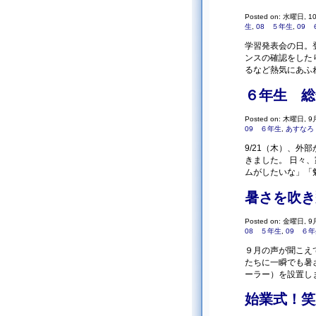
Posted on: 水曜日, 10
生
,
08 ５年生
,
09 
学習発表会の日。
ンスの確認をした
るなど熱気にあふれ
６年生 総
Posted on: 木曜日, 9月
09 ６年生
,
あすなろ
9/21（木）、
きました。 日々
ムがしたいな」「勉
暑さを吹き
Posted on: 金曜日, 9月 
08 ５年生
,
09 ６
９月の声が聞こえ
たちに一瞬でも暑
ーラー）を設置し
始業式！笑