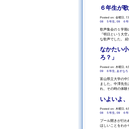
６年生が歌
Posted on: 金曜日, 7月
08 ５年生
,
09 ６
歌声集会の１学期
『明日という大空
な歌声でした。 続
なかたい小
ろ？」
Posted on: 木曜日, 6月
09 ６年生
,
あすなろ
富山県立大学の中
ました。中澤先生
れ、その時の体験
いよいよ、
Posted on: 木曜日, 6月
08 ５年生
,
09 ６
プール開きが行わ
ほしいことをわか