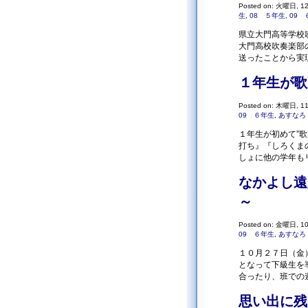
Posted on: 火曜日, 12
生
,
08 ５年生
,
09 
県立大門高等学校
大門高校吹奏楽部
送ったことから実現
１年生が歌
Posted on: 木曜日, 11
09 ６年生
,
あすなろ
１年生が初めて”
打ち』『しろくま
しょに他の学年もリ
なかよし遠
～
Posted on: 金曜日, 10
09 ６年生
,
あすなろ
１０月２７日（金
となって下級生を
合ったり、班での
思い出に残