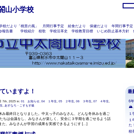
閤山小学校
学校だより「桃里の風」
月間行事予定
給食だより
保健だより
年間行事予定
ゆ報告書
学校紹介
校歌
学校沿革史
学校教育目標
いじめ防止基本方針
ていますよ！
最
6
 7th, 2025 in:
01 お知らせ
,
04 １年生
,
05 ２年生
,
06 ３年生
,
07 ４年生
,
年生
,
あすなろ・こすもす級
🏔
休み最終日となりました。中太っ子のみなさん、どんな冬休みを過ご
１
生たちは会議をし、みなさんが楽しく、安全に３学期を過ごせるよう話
１
また、みなさんが学習の成果を実感できるようにす […]
た
校