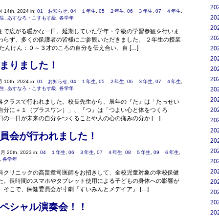
20
 14th, 2024 in:
01 お知らせ
,
04 １年生
,
05 ２年生
,
06 ３年生
,
07 ４年生
,
20
年生
,
あすなろ・こすもす級
,
各学年
20
まで広がる暖かな一日。延期していた学年・学級の学習参観を行いま
20
わらず、多くの保護者の皆様にご参観いただきました。 ２年生の授業
たんけん：０～３才のころの自分を伝え合い、自 […]
20
20
まりました！
20
20
 10th, 2024 in:
01 お知らせ
,
04 １年生
,
05 ２年生
,
06 ３年生
,
07 ４年生
,
年生
,
あすなろ・こすもす級
,
各学年
20
20
各クラスで行われました。校長先生から、辰年の『た』は「たっせい
20
自分に＋１（プラスワン）」、『つ』は「つよい心と体をつくろ
日の一日が未来の自分をつくることや人の心の痛みの分か […]
20
20
員会が行われました！
20
20
月 20th, 2023 in:
04 １年生
,
06 ３年生
,
07 ４年生
,
08 ５年生
,
09 ６年生
,
,
各学年
20
20
科クリニックの高畠章司医師をお招きして、全校児童対象の学校保健
た。長時間のスマホやタブレット使用による子どもの身体への影響が
20
。そこで、保健委員会が寸劇『すいみんとメデイア』 […]
20
20
ペシャル演奏会！！
20