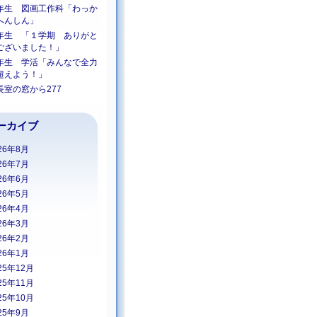
年生 図画工作科「わっか
へんしん」
年生 「１学期 ありがと
ございました！」
年生 学活「みんなで全力
超えよう！」
長室の窓から277
ーカイブ
26年8月
26年7月
26年6月
26年5月
26年4月
26年3月
26年2月
26年1月
25年12月
25年11月
25年10月
25年9月