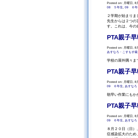
Posted on: 月曜日, 8月
08 ５年生
,
09 ６
２学期が始まりま
先生からは２つの
す。これは、今の
PTA親子
Posted on: 月曜日, 8月
あすなろ・こすもす級
学校の屋外隅々ま
PTA親子
Posted on: 月曜日, 8月
09 ６年生
,
あすなろ
朝早い作業にもか
PTA親子
Posted on: 月曜日, 8月
09 ６年生
,
あすなろ
８月２０日（日）
症感染拡大のため