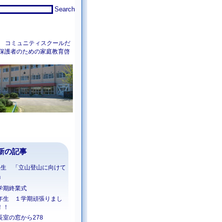
コミュニティスクールだ
保護者のための家庭教育啓
新の記事
年生 「立山登山に向けて
」
学期終業式
年生 １学期頑張りまし
！！
長室の窓から278