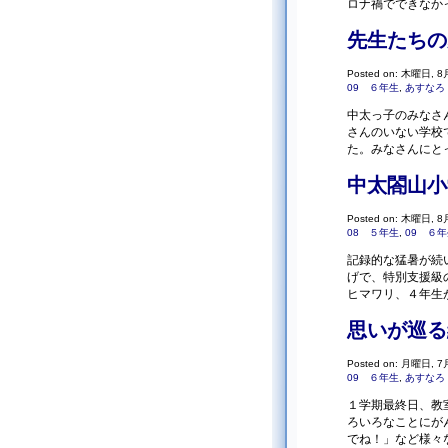
ロナ禍でできなか
先生たちの
Posted on: 木曜日, 8月
09 ６年生
,
あすなろ
中太っ子のみなさ
さんのいない学校
た。みなさんにと
中太閤山小
Posted on: 木曜日, 8月
08 ５年生
,
09 ６
記録的な猛暑が続
げで、特別支援級
ヒマワリ、４年生
思いが巡る
Posted on: 月曜日, 7月
09 ６年生
,
あすなろ
１学期最終日、教
ろいろなことにが
でね！」など様々な