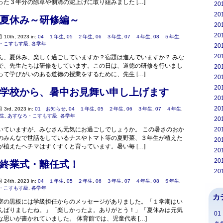
った３年分の除草や側溝の泥上げに取り組みました […]
20
20
夏休み～研修編～
20
20
 10th, 2023 in:
04 １年生
,
05 ２年生
,
06 ３年生
,
07 ４年生
,
08 ５年生
,
・こすもす級
,
各学年
20
20
ん、夏休み、楽しく過ごしていますか？宿題は進んでいますか？ みな
で、先生たちは研修をしています。この日は、道徳の研修を行いまし
20
って学びがいのある道徳の授業をするために、先生 […]
20
20
学校から、暑中お見舞い申し上げます
20
20
 3rd, 2023 in:
01 お知らせ
,
04 １年生
,
05 ２年生
,
06 ３年生
,
07 ４年生
,
年生
,
あすなろ・こすもす級
,
各学年
20
いていますが、みなさん元気にお過ごしでしょうか。 この暑さのおか
20
のみんなで世話をしているナスやトマト等の夏野菜、３年生が植えた
20
が植えたヘチマはすくすくと育っています。暑い毎 […]
20
20
終業式・離任式！
20
 24th, 2023 in:
04 １年生
,
05 ２年生
,
06 ３年生
,
07 ４年生
,
08 ５年生
,
・こすもす級
,
各学年
カ
室の黒板には学級担任からのメッセージがありました。「１学期はい
んばりましたね。」「楽しかったよ。ありがとう！」「夏休みは元気
0
思いが書かれていました。 体育館では、児童代表 […]