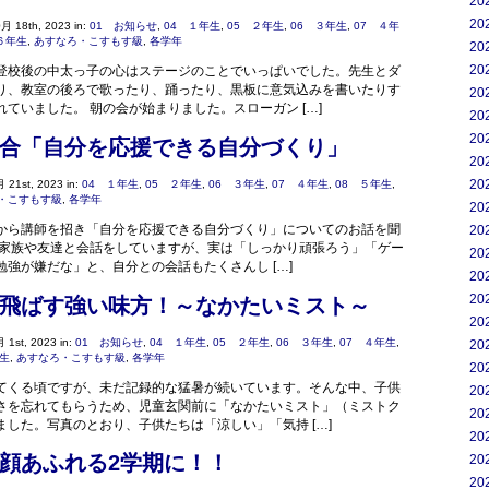
20
20
月 18th, 2023 in:
01 お知らせ
,
04 １年生
,
05 ２年生
,
06 ３年生
,
07 ４年
６年生
,
あすなろ・こすもす級
,
各学年
20
20
登校後の中太っ子の心はステージのことでいっぱいでした。先生とダ
り、教室の後ろで歌ったり、踊ったり、黒板に意気込みを書いたりす
20
ていました。 朝の会が始まりました。スローガン […]
20
20
合「自分を応援できる自分づくり」
20
20
 21st, 2023 in:
04 １年生
,
05 ２年生
,
06 ３年生
,
07 ４年生
,
08 ５年生
,
・こすもす級
,
各学年
20
外部から講師を招き「自分を応援できる自分づくり」についてのお話を聞
20
、家族や友達と会話をしていますが、実は「しっかり頑張ろう」「ゲー
20
強が嫌だな」と、自分との会話もたくさんし […]
20
20
飛ばす強い味方！～なかたいミスト～
20
1st, 2023 in:
01 お知らせ
,
04 １年生
,
05 ２年生
,
06 ３年生
,
07 ４年生
,
20
年生
,
あすなろ・こすもす級
,
各学年
20
てくる頃ですが、未だ記録的な猛暑が続いています。そんな中、子供
20
さを忘れてもらうため、児童玄関前に「なかたいミスト」（ミストク
20
ました。写真のとおり、子供たちは「涼しい」「気持 […]
20
顔あふれる2学期に！！
20
20