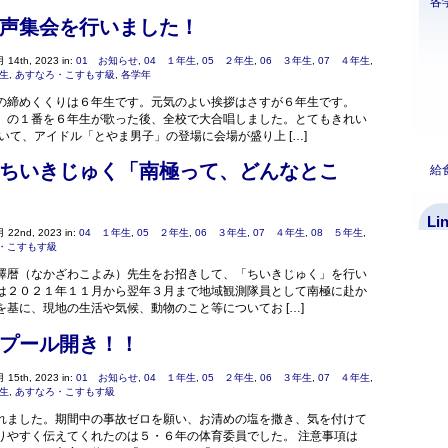
各
声集会を行いました！
 14th, 2023 in:
01 お知らせ
,
04 １年生
,
05 ２年生
,
06 ３年生
,
07 ４年生
,
年生
,
あすなろ・こすもす級
,
各学年
の締めくくりは６年生です。元気のよい挨拶はさすが６年生です。
』の１番を６年生が歌った後、全校で大合唱しました。とてもきれい
いて、アイドル「とやま男子」の登場に会場が盛り上 […]
ちいきじゅく「南極って、どんなとこ
給
Li
 22nd, 2023 in:
04 １年生
,
05 ２年生
,
06 ３年生
,
07 ４年生
,
08 ５年生
,
・こすもす級
澤暦（なかざわこよみ）先生をお招きして、「ちいきじゅく」を行い
は２０２１年１１月から翌年３月まで地域観測隊員として南極に赴か
を基に、現地の生活や気候、動物のこと等についてお […]
プール開き！！
 15th, 2023 in:
01 お知らせ
,
04 １年生
,
05 ２年生
,
06 ３年生
,
07 ４年生
,
年生
,
あすなろ・こすもす級
れました。期間中の事故ゼロを願い、お清めの塩を撒き、気を付けて
りやすく伝えてくれたのは５・６年の体育委員でした。 注意事項は