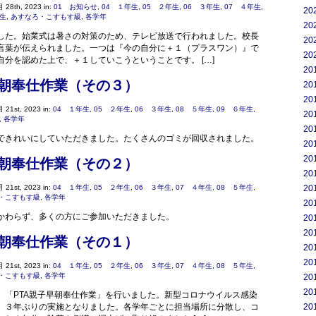
 28th, 2023 in:
01 お知らせ
,
04 １年生
,
05 ２年生
,
06 ３年生
,
07 ４年生
,
20
年生
,
あすなろ・こすもす級
,
各学年
20
した。始業式は暑さの対策のため、テレビ放送で行われました。校長
20
言葉が伝えられました。一つは『今の自分に＋１（プラスワン）』で
20
自分を認めた上で、＋１していこうということです。 […]
20
早朝奉仕作業（その３）
20
20
 21st, 2023 in:
04 １年生
,
05 ２年生
,
06 ３年生
,
08 ５年生
,
09 ６年生
,
20
,
各学年
20
できれいにしていただきました。たくさんのゴミが回収されました。
20
20
早朝奉仕作業（その２）
20
20
 21st, 2023 in:
04 １年生
,
05 ２年生
,
06 ３年生
,
07 ４年生
,
08 ５年生
,
・こすもす級
,
各学年
20
かわらず、多くの方にご参加いただきました。
20
20
早朝奉仕作業（その１）
20
20
 21st, 2023 in:
04 １年生
,
05 ２年生
,
06 ３年生
,
07 ４年生
,
08 ５年生
,
・こすもす級
,
各学年
20
20
、「PTA親子早朝奉仕作業」を行いました。新型コロナウイルス感染
20
、３年ぶりの実施となりました。各学年ごとに担当場所に分散し、コ