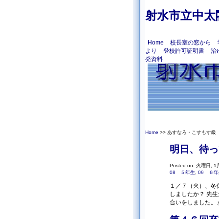
射水市立中太
Home
校長室の窓から
より
登校許可証明書
治
発資料
Home
>> あすなろ・こすもす級
明日、待っ
Posted on: 火曜日, 1月
08 ５年生
,
09 ６
１／７（火）、冬
しましたか？ 先
合いをしました。