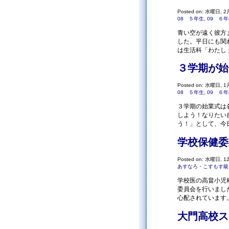
Posted on: 水曜日, 2月
08 ５年生
,
09 ６
青い空が遠く彼方
した。平日にも関
は生活科「わたし 
３学期が始
Posted on: 水曜日, 1月
08 ５年生
,
09 ６
３学期の始業式は
しよう！なりたい
う！」として、今
学校保健委
Posted on: 水曜日, 12
あすなろ・こすもす級
学校医の高畠小児
委員会を行いまし
心配されています
大門高校ス