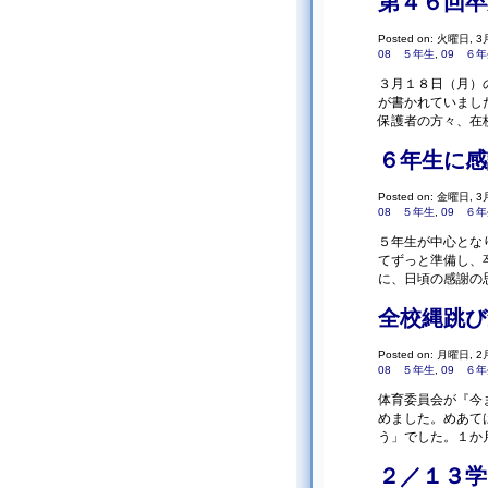
第４６回卒
Posted on: 火曜日, 3月
08 ５年生
,
09 ６
３月１８日（月）
が書かれていまし
保護者の方々、在
６年生に感
Posted on: 金曜日, 3月
08 ５年生
,
09 ６
５年生が中心とな
てずっと準備し、
に、日頃の感謝の
全校縄跳び
Posted on: 月曜日, 2月
08 ５年生
,
09 ６
体育委員会が『今
めました。めあて
う」でした。１か
２／１３学