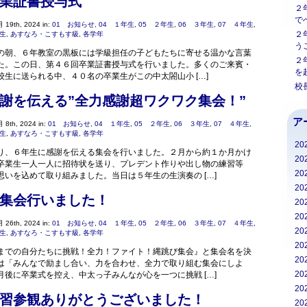
業証書授与式
２
で
 19th, 2024 in:
01 お知らせ
,
04 １年生
,
05 ２年生
,
06 ３年生
,
07 ４年生
,
２
年生
,
あすなろ・こすもす級
,
各学年
う
の朝、６年教室の黒板には学級担任の子どもたちに寄せる温かな言葉
２
た。この日、第４６回卒業証書授与式を行いました。多くのご来賓・
を
校生に送られる中、４０名の卒業生がこの中太閤山小 […]
校
謝を伝える”全力感謝超ワクワク集会！”
ア
 8th, 2024 in:
01 お知らせ
,
04 １年生
,
05 ２年生
,
06 ３年生
,
07 ４年生
,
年生
,
あすなろ・こすもす級
,
各学年
20
り、６年生に感謝を伝える集会を行いました。２月から約１か月かけ
20
卒業生一人一人に招待状を送り、プレデント作りや出し物の練習等
20
思いを込めて取り組みました。当日は５年生の生演奏の […]
20
集会行いました！
20
20
 26th, 2024 in:
01 お知らせ
,
04 １年生
,
05 ２年生
,
06 ３年生
,
07 ４年生
,
20
年生
,
あすなろ・こすもす級
,
各学年
20
までの自分たちに挑戦！全力！ファイト！縄跳び集会』と集会名を決
20
は「みんなで励まし合い、力を合わせ、全力で取り組む集会にしよ
20
月後に卒業式を控え、中太っ子みんなが心を一つに挑戦 […]
20
習参観ありがとうございました！
20