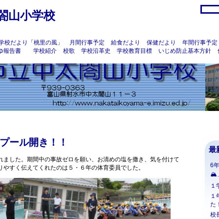
閤山小学校
学校だより「桃里の風」
月間行事予定
給食だより
保健だより
年間行事予定
ゆ報告書
学校紹介
校歌
学校沿革史
学校教育目標
いじめ防止基本方針
プール開き！！
最
れました。期間中の事故ゼロを願い、お清めの塩を撒き、気を付けて
6
りやすく伝えてくれたのは５・６年の体育委員でした。
🏔
１
１
た
校