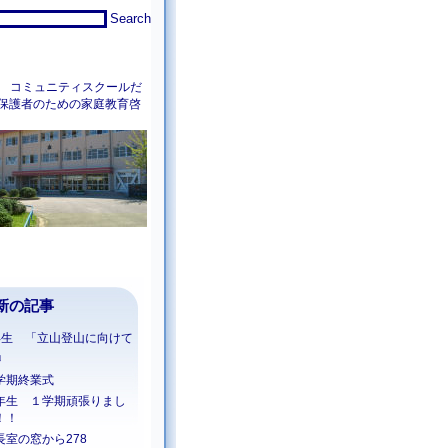
コミュニティスクールだ
保護者のための家庭教育啓
新の記事
年生 「立山登山に向けて
」
学期終業式
年生 １学期頑張りまし
！！
長室の窓から278