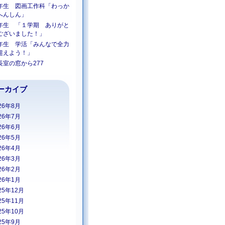
年生 図画工作科「わっか
へんしん」
年生 「１学期 ありがと
ございました！」
年生 学活「みんなで全力
超えよう！」
長室の窓から277
ーカイブ
26年8月
26年7月
26年6月
26年5月
26年4月
26年3月
26年2月
26年1月
25年12月
25年11月
25年10月
25年9月