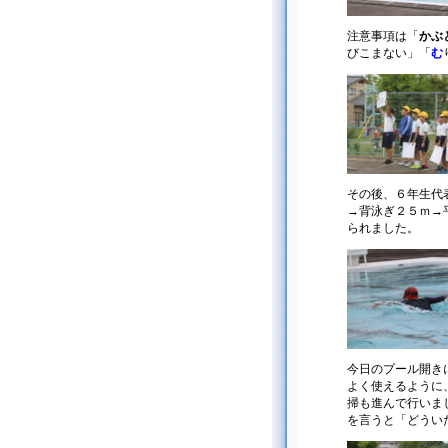
注意事項は「
かぶ
びこまない」「
む
その後、６年生代
→背泳ぎ２５ｍ→
られました。
今日のプール開き
よく使えるように
掃も進んで行いま
を言うと「どうい