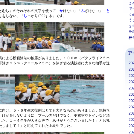
２
で
とむし
」のそれぞれの文字を使って「
か
けない」「
ふ
ざけない」「
と
２
りをしない」「
し
っかり〇〇する」です。
う
２
を
校
ア
表による模範泳法の披露がありました。１００ｍ（バタフライ２５ｍ
20
平泳ぎ２５ｍ→クロール２５ｍ）を泳ぎ切る演技者に大きな拍手が送
20
20
20
20
20
20
20
に向け、５・６年生の役割はとても大きなものがありました。気持ち
20
、けがをしないように、プール内だけでなく、更衣室やトイレなど清
20
した。１～４年生が大きな声で「ありがとうございました！」とお礼
たしまして！」と応えてくれた上級生でした。
20
20