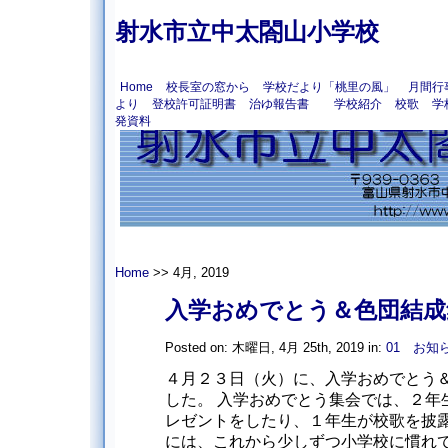
射水市立中太閤山小学校
Home
校長室の窓から
学校だより「桃里の風」
月間行
より
登校許可証明書
治ゆ報告書
学校紹介
校歌
学
発資料
Home
>> 4月, 2019
入学おめでとう＆色団結成
Posted on: 木曜日, 4月 25th, 2019 in:
01 お知
４月２３日（火）に、入学おめでとう
した。 入学おめでとう集会では、２年
レゼントをしたり、１年生が校歌を披
には、これから少しずつ小学校に慣れてい