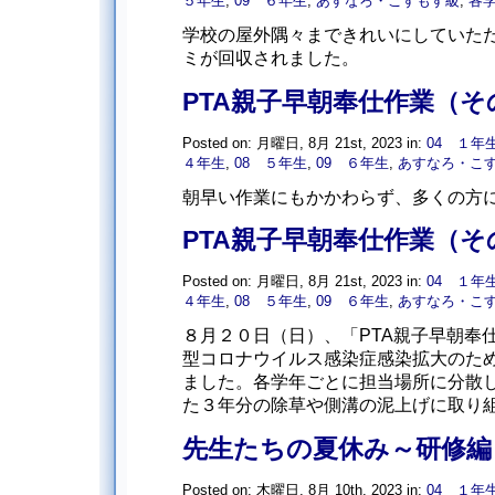
５年生
,
09 ６年生
,
あすなろ・こすもす級
,
各
学校の屋外隅々まできれいにしていた
ミが回収されました。
PTA親子早朝奉仕作業（そ
Posted on: 月曜日, 8月 21st, 2023 in:
04 １年
４年生
,
08 ５年生
,
09 ６年生
,
あすなろ・こ
朝早い作業にもかかわらず、多くの方
PTA親子早朝奉仕作業（そ
Posted on: 月曜日, 8月 21st, 2023 in:
04 １年
４年生
,
08 ５年生
,
09 ６年生
,
あすなろ・こ
８月２０日（日）、「PTA親子早朝奉
型コロナウイルス感染症感染拡大のた
ました。各学年ごとに担当場所に分散
た３年分の除草や側溝の泥上げに取り組み
先生たちの夏休み～研修編
Posted on: 木曜日, 8月 10th, 2023 in:
04 １年