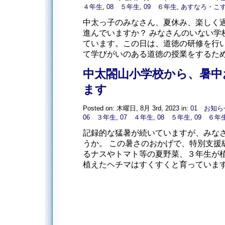
４年生
,
08 ５年生
,
09 ６年生
,
あすなろ・こ
中太っ子のみなさん、夏休み、楽しく
進んでいますか？ みなさんのいない学
ています。この日は、道徳の研修を行
て学びがいのある道徳の授業をするために
中太閤山小学校から、暑中
ます
Posted on: 木曜日, 8月 3rd, 2023 in:
01 お知ら
06 ３年生
,
07 ４年生
,
08 ５年生
,
09 ６年
記録的な猛暑が続いていますが、みな
うか。 この暑さのおかげで、特別支援
るナスやトマト等の夏野菜、３年生が
植えたヘチマはすくすくと育っています。