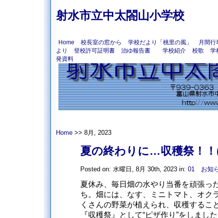
射水市立中太閤山小学校
Home
校長室の窓から
学校だより「桃里の風」
月間行
より
登校許可証明書
治ゆ報告書
学校紹介
校歌
学
発資料
Home
>> 8月, 2023
夏の終わりに…収穫祭！！
Posted on: 水曜日, 8月 30th, 2023 in:
01 お知
夏休み、毎日畑の水やり当番を頑張っ
ち。畑には、なす、ミニトマト、オク
くさんの野菜が植えられ、収穫すること
『収穫祭』として“ピザ作り”をしました。