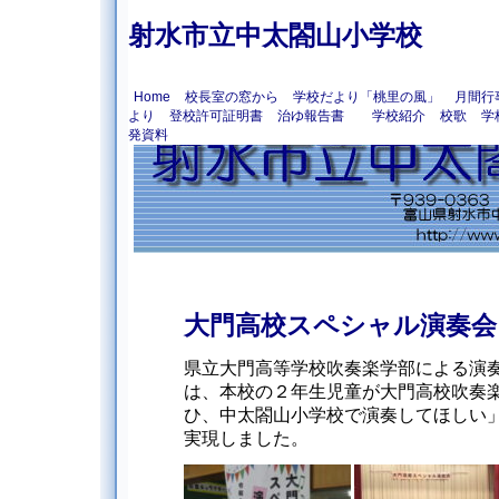
射水市立中太閤山小学校
Home
校長室の窓から
学校だより「桃里の風」
月間行
より
登校許可証明書
治ゆ報告書
学校紹介
校歌
学
発資料
大門高校スペシャル演奏会
県立大門高等学校吹奏楽学部による演
は、本校の２年生児童が大門高校吹奏
ひ、中太閤山小学校で演奏してほしい
実現しました。