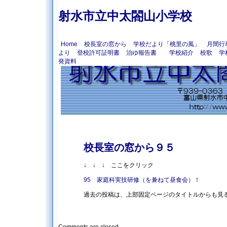
射水市立中太閤山小学校
Home
校長室の窓から
学校だより「桃里の風」
月間行
より
登校許可証明書
治ゆ報告書
学校紹介
校歌
学
発資料
校長室の窓から９５
↓ ↓ ↓ ここをクリック
95 家庭科実技研修（を兼ねて昼食会）！
過去の投稿は、上部固定ページのタイトルからも見