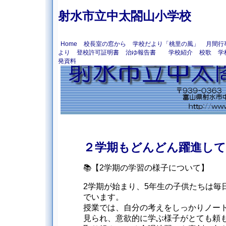
射水市立中太閤山小学校
Home
校長室の窓から
学校だより「桃里の風」
月間行
より
登校許可証明書
治ゆ報告書
学校紹介
校歌
学
発資料
２学期もどんどん躍進し
📚【2学期の学習の様子について】
2学期が始まり、5年生の子供たちは毎
でいます。
授業では、自分の考えをしっかりノー
見られ、意欲的に学ぶ様子がとても頼