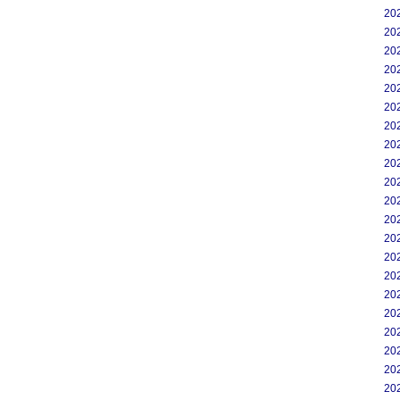
20
20
20
20
20
20
20
20
20
20
20
20
20
20
20
20
20
20
20
20
20