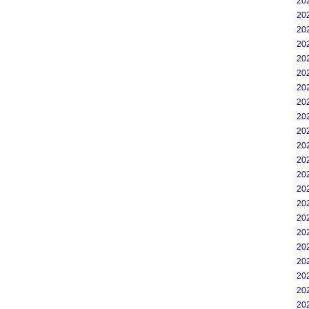
20
20
20
20
20
20
20
20
20
20
20
20
20
20
20
20
20
20
20
20
20
20