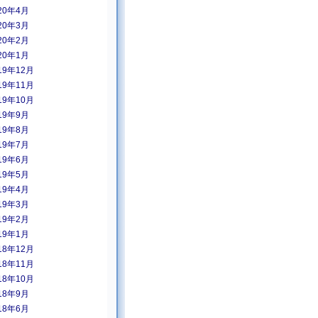
20年4月
20年3月
20年2月
20年1月
19年12月
19年11月
19年10月
19年9月
19年8月
19年7月
19年6月
19年5月
19年4月
19年3月
19年2月
19年1月
18年12月
18年11月
18年10月
18年9月
18年6月