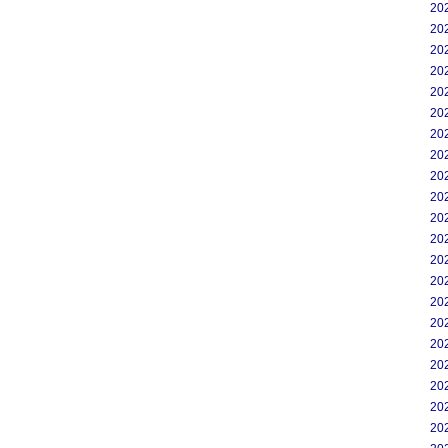
20
20
20
20
20
20
20
20
20
20
20
20
20
20
20
20
20
20
20
20
20