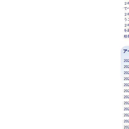
２
で
２
う
２
を
校
ア
20
20
20
20
20
20
20
20
20
20
20
20