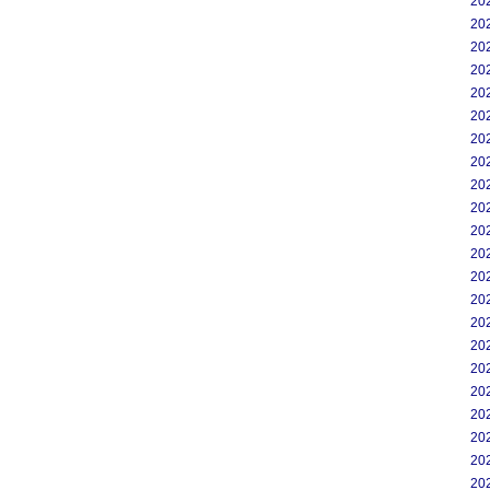
20
20
20
20
20
20
20
20
20
20
20
20
20
20
20
20
20
20
20
20
20
20