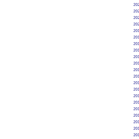
20
20
20
20
20
20
20
20
20
20
20
20
20
20
20
20
20
20
20
20
20