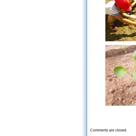
Comments are closed.