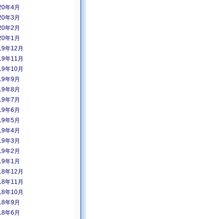
20年4月
20年3月
20年2月
20年1月
19年12月
19年11月
19年10月
19年9月
19年8月
19年7月
19年6月
19年5月
19年4月
19年3月
19年2月
19年1月
18年12月
18年11月
18年10月
18年9月
18年6月