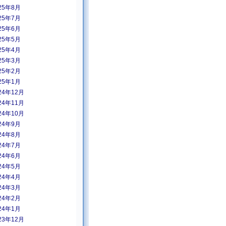
25年8月
25年7月
25年6月
25年5月
25年4月
25年3月
25年2月
25年1月
24年12月
24年11月
24年10月
24年9月
24年8月
24年7月
24年6月
24年5月
24年4月
24年3月
24年2月
24年1月
23年12月