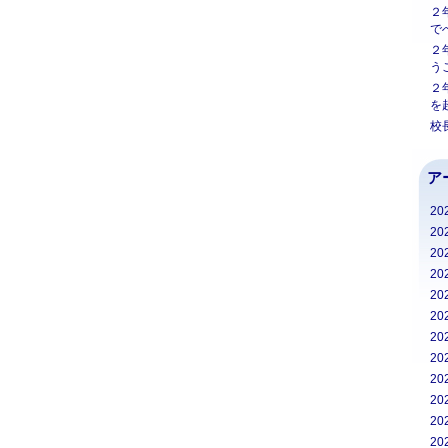
２
で
２
う
２
を
校
ア
20
20
20
20
20
20
20
20
20
20
20
20