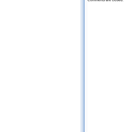
Comments are closed.