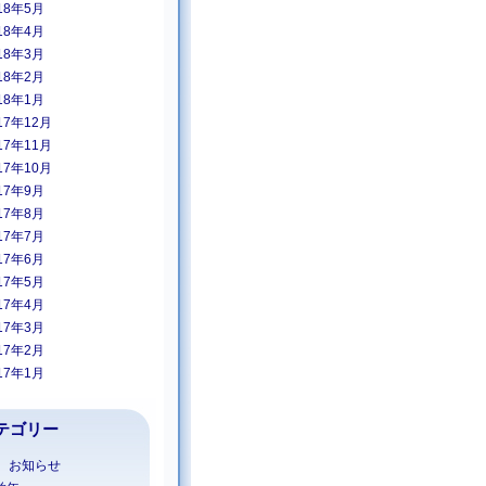
18年5月
18年4月
18年3月
18年2月
18年1月
17年12月
17年11月
17年10月
17年9月
17年8月
17年7月
17年6月
17年5月
17年4月
17年3月
17年2月
17年1月
テゴリー
1 お知らせ