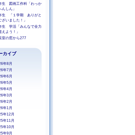
年生 図画工作科「わっか
へんしん」
年生 「１学期 ありがと
ございました！」
年生 学活「みんなで全力
超えよう！」
長室の窓から277
ーカイブ
26年8月
26年7月
26年6月
26年5月
26年4月
26年3月
26年2月
26年1月
25年12月
25年11月
25年10月
25年9月