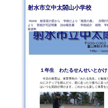
射水市立中太閤山小学校
Home
校長室の窓から
学校だより「桃里の風」
月間行
より
登校許可証明書
治ゆ報告書
学校紹介
校歌
学
発資料
１年生 わたるせんせいとかけ
今日の体育は、体育専科の「わたる先生」と勉強
ルにステップを踏んだり、前に走ったり後ろに走っ
はいつも笑顔が弾けます。これからも楽しく体育を