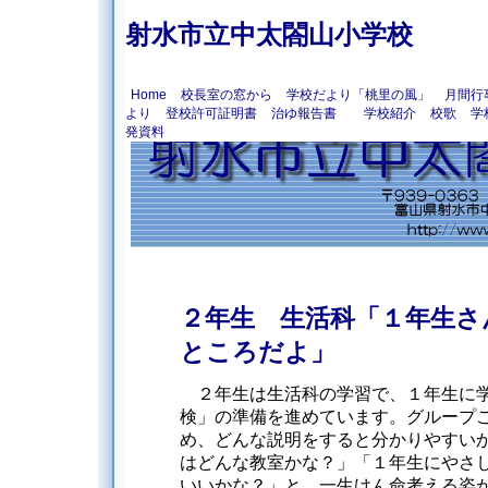
射水市立中太閤山小学校
Home
校長室の窓から
学校だより「桃里の風」
月間行
より
登校許可証明書
治ゆ報告書
学校紹介
校歌
学
発資料
２年生 生活科「１年生さ
ところだよ」
２年生は生活科の学習で、１年生に学
検」の準備を進めています。グループ
め、どんな説明をすると分かりやすい
はどんな教室かな？」「１年生にやさ
いいかな？」と、一生けん命考える姿