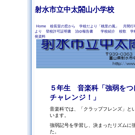
射水市立中太閤山小学校
Home
校長室の窓から
学校だより「桃里の風」
月間行
より
登校許可証明書
治ゆ報告書
学校紹介
校歌
学
発資料
５年生 音楽科「強弱をつ
チャレンジ！」
音楽科では、「クラップフレンズ」と
います。
強弱記号を学習し、決まったリズムに
た。