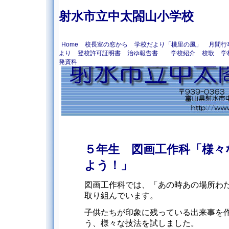
射水市立中太閤山小学校
Home
校長室の窓から
学校だより「桃里の風」
月間行
より
登校許可証明書
治ゆ報告書
学校紹介
校歌
学
発資料
５年生 図画工作科「様々
よう！」
図画工作科では、「あの時あの場所わ
取り組んでいます。
子供たちが印象に残っている出来事を
う、様々な技法を試しました。