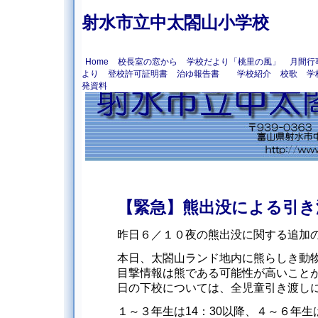
射水市立中太閤山小学校
Home
校長室の窓から
学校だより「桃里の風」
月間行
より
登校許可証明書
治ゆ報告書
学校紹介
校歌
学
発資料
【緊急】熊出没による引き
昨日６／１０夜の熊出没に関する追加
本日、太閤山ランド地内に熊らしき動
目撃情報は熊である可能性が高いこと
日の下校については、全児童引き渡し
１～３年生は14：30以降、４～６年生