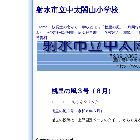
射水市立中太閤山小学校
Home
校長室の窓から
学校だより「桃里の風」
月間行
より
登校許可証明書
治ゆ報告書
学校紹介
校歌
学
発資料
桃里の風３号（６月）
↓ ↓ ↓ こちらをクリック
桃里の風３号（令和８年６月）
過去の投稿は、上部固定ページのタイトルからも見