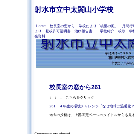
射水市立中太閤山小学校
Home
校長室の窓から
学校だより「桃里の風」
月間行
より
登校許可証明書
治ゆ報告書
学校紹介
校歌
学
発資料
校長室の窓から261
↓ ↓ ↓ こちらをクリック
261 ４年生の環境チャレンジ「なぜ地球は温暖化
過去の投稿は、上部固定ページのタイトルからも見