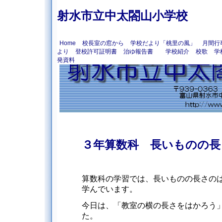
射水市立中太閤山小学校
Home
校長室の窓から
学校だより「桃里の風」
月間行
より
登校許可証明書
治ゆ報告書
学校紹介
校歌
学
発資料
３年算数科 長いものの長
算数科の学習では、長いものの長さの
学んでいます。
今日は、「教室の横の長さをはかろう
た。