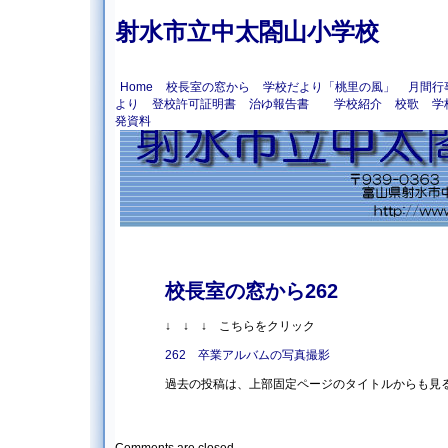
射水市立中太閤山小学校
Home
校長室の窓から
学校だより「桃里の風」
月間行
より
登校許可証明書
治ゆ報告書
学校紹介
校歌
学
発資料
校長室の窓から262
↓ ↓ ↓ こちらをクリック
262 卒業アルバムの写真撮影
過去の投稿は、上部固定ページのタイトルからも見