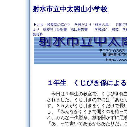
射水市立中太閤山小学校
Home
校長室の窓から
学校だより「桃里の風」
月間行
より
登校許可証明書
治ゆ報告書
学校紹介
校歌
学
発資料
１年生 くじびき係による
今日は１年生の教室で、くじびき係主
されました。くじ引きの中には「あた
す。３５人がくじ引きを引くだけで長
し、「みんなが引くまで開くのを待っ
れ、みんな一生懸命、紙を開かずに照
「あ、って書いてあるからあたりだ。