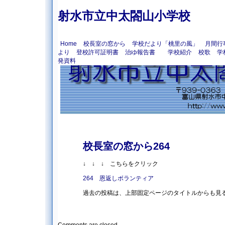
射水市立中太閤山小学校
Home
校長室の窓から
学校だより「桃里の風」
月間行
より
登校許可証明書
治ゆ報告書
学校紹介
校歌
学
発資料
校長室の窓から264
↓ ↓ ↓ こちらをクリック
264 恩返しボランティア
過去の投稿は、上部固定ページのタイトルからも見