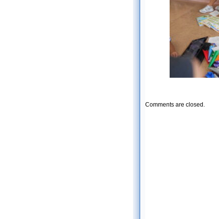
Comments are closed.