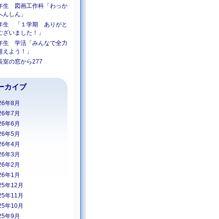
年生 図画工作科「わっか
へんしん」
年生 「１学期 ありがと
ございました！」
年生 学活「みんなで全力
超えよう！」
長室の窓から277
ーカイブ
26年8月
26年7月
26年6月
26年5月
26年4月
26年3月
26年2月
26年1月
25年12月
25年11月
25年10月
25年9月