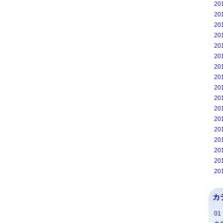
20
20
20
20
20
20
20
20
20
20
20
20
20
20
20
20
20
カ
0