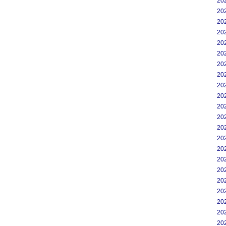
20
20
20
20
20
20
20
20
20
20
20
20
20
20
20
20
20
20
20
20
20
20