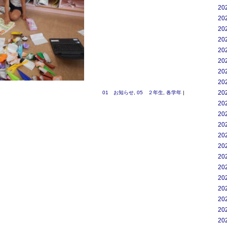
20
20
20
20
20
20
20
20
20
01 お知らせ
,
05 ２年生
,
各学年
|
20
20
20
20
20
20
20
20
20
20
20
20