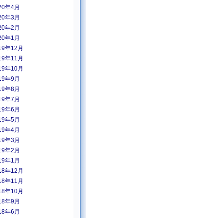
20年4月
20年3月
20年2月
20年1月
19年12月
19年11月
19年10月
19年9月
19年8月
19年7月
19年6月
19年5月
19年4月
19年3月
19年2月
19年1月
18年12月
18年11月
18年10月
18年9月
18年6月