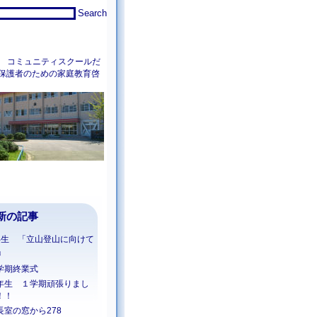
コミュニティスクールだ
保護者のための家庭教育啓
新の記事
年生 「立山登山に向けて
」
学期終業式
年生 １学期頑張りまし
！！
長室の窓から278