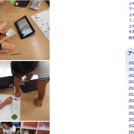
２
で
２
う
２
を
校
ア
20
20
20
20
20
20
20
20
20
20
20
20