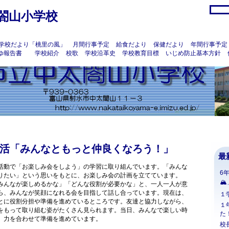
閤山小学校
学校だより「桃里の風」
月間行事予定
給食だより
保健だより
年間行事予定
ゆ報告書
学校紹介
校歌
学校沿革史
学校教育目標
いじめ防止基本方針
活「みんなともっと仲良くなろう！」
最
活動で「お楽しみ会をしよう」の学習に取り組んでいます。「みんな
6
りたい」という思いをもとに、お楽しみ会の計画を立てています。
🏔
みんなが楽しめるかな」「どんな役割が必要かな」と、一人一人が意
ら、みんなが笑顔になれる会を目指して話し合っています。現在は、
１
とに役割分担や準備を進めているところです。友達と協力しながら、
１
をもって取り組む姿がたくさん見られます。当日、みんなで楽しい時
た
、力を合わせて準備を進めています。
校