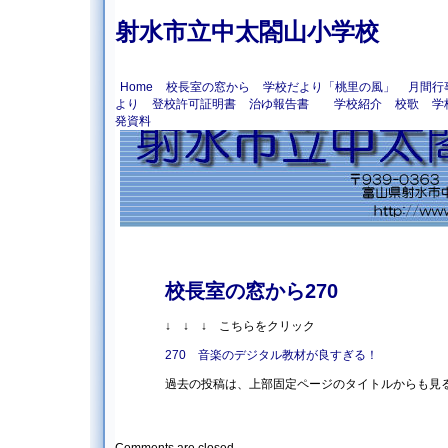
射水市立中太閤山小学校
Home
校長室の窓から
学校だより「桃里の風」
月間行
より
登校許可証明書
治ゆ報告書
学校紹介
校歌
学
発資料
校長室の窓から270
↓ ↓ ↓ こちらをクリック
270 音楽のデジタル教材が良すぎる！
過去の投稿は、上部固定ページのタイトルからも見