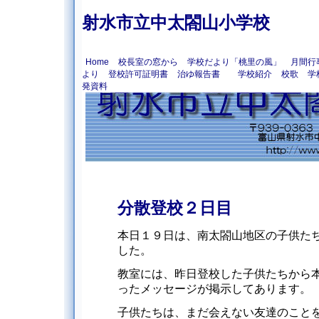
射水市立中太閤山小学校
Home
校長室の窓から
学校だより「桃里の風」
月間行
より
登校許可証明書
治ゆ報告書
学校紹介
校歌
学
発資料
分散登校２日目
本日１９日は、南太閤山地区の子供た
した。
教室には、昨日登校した子供たちから
ったメッセージが掲示してあります。
子供たちは、まだ会えない友達のこと