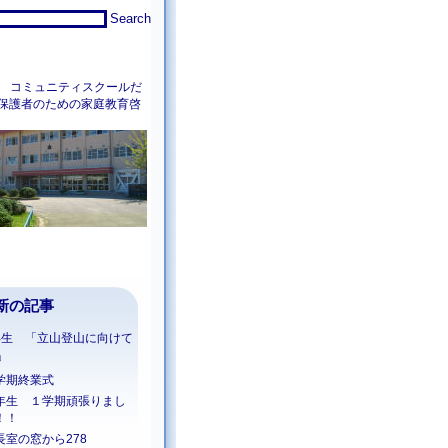
コミュニティスクールだ
保護者のための家庭教育啓
新の記事
年生 「立山登山に向けて
」
学期終業式
年生 １学期頑張りまし
！！
長室の窓から278