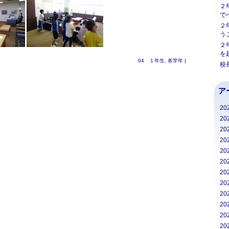
２
で
２
う
２
を
04 １年生
,
各学年
|
校
ア
20
20
20
20
20
20
20
20
20
20
20
20