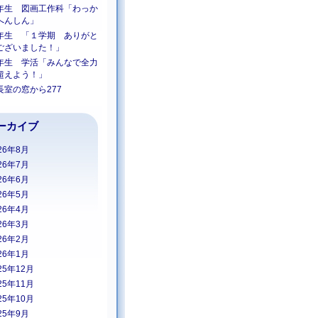
年生 図画工作科「わっか
へんしん」
年生 「１学期 ありがと
ございました！」
年生 学活「みんなで全力
超えよう！」
長室の窓から277
ーカイブ
26年8月
26年7月
26年6月
26年5月
26年4月
26年3月
26年2月
26年1月
25年12月
25年11月
25年10月
25年9月