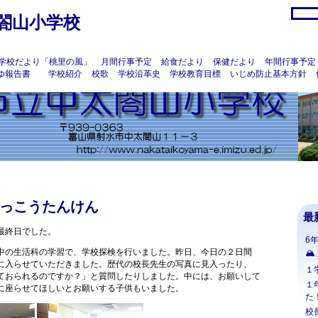
閤山小学校
学校だより「桃里の風」
月間行事予定
給食だより
保健だより
年間行事予定
ゆ報告書
学校紹介
校歌
学校沿革史
学校教育目標
いじめ防止基本方針
っこうたんけん
最
最終日でした。
6
中の生活科の学習で、学校探検を行いました。昨日、今日の２日間
🏔
に入らせていただきました。歴代の校長先生の写真に見入ったり、
１
ておられるのですか？」と質問したりしました。中には、お願いして
１
に座らせてほしいとお願いする子供もいました。
た
校