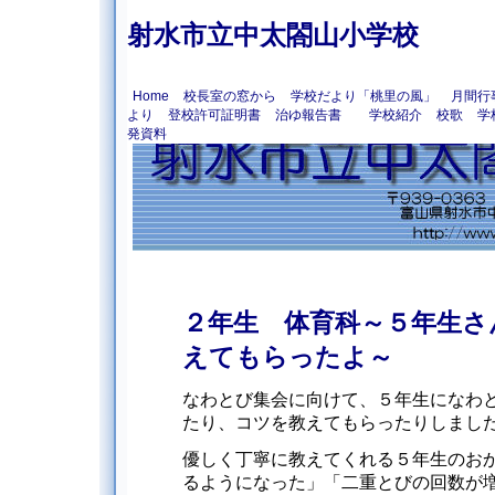
射水市立中太閤山小学校
Home
校長室の窓から
学校だより「桃里の風」
月間行
より
登校許可証明書
治ゆ報告書
学校紹介
校歌
学
発資料
２年生 体育科～５年生さ
えてもらったよ～
なわとび集会に向けて、５年生になわ
たり、コツを教えてもらったりしまし
優しく丁寧に教えてくれる５年生のお
るようになった」「二重とびの回数が